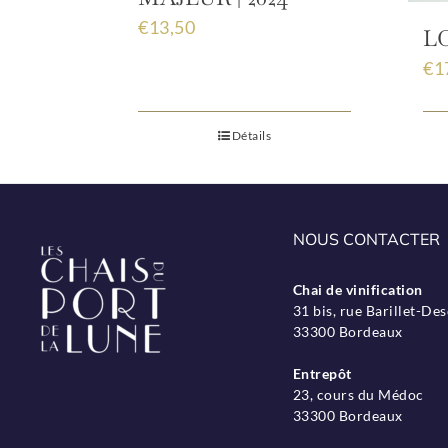
€
13,50
LO
€
1
Détails
NOUS CONTACTER
Chai de vinification
31 bis, rue Barillet-D
33300 Bordeaux
Entrepôt
23, cours du Médoc
33300 Bordeaux