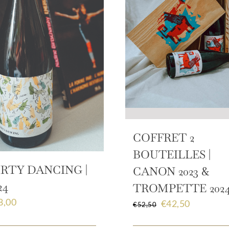
COFFRET 2
BOUTEILLES |
IRTY DANCING |
CANON 2023 &
24
TROMPETTE 202
8,00
Le
Le
€
42,50
€
52,50
prix
prix
initial
actuel