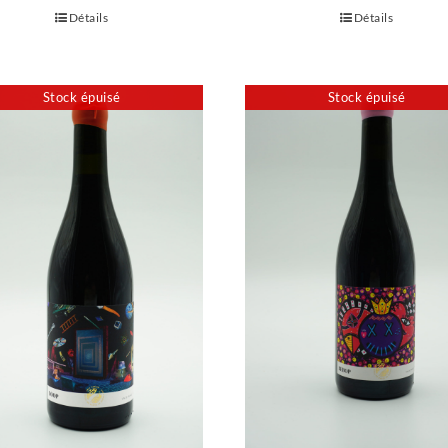
était :
est :
Détails
Détails
€52,50.
€42,50.
Stock épuisé
Stock épuisé