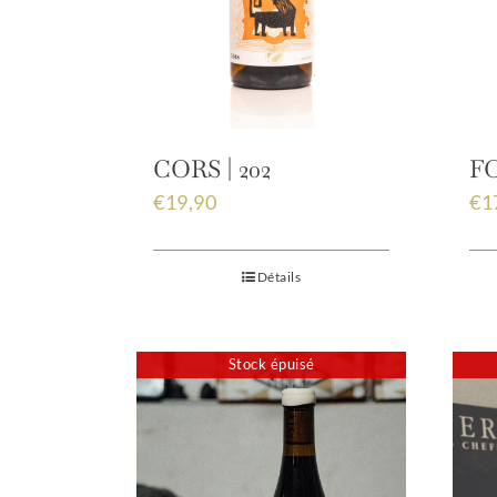
CORS | 202
FO
€
19,90
€
1
Détails
Stock épuisé