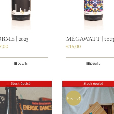
RME | 2023
MÉGAWATT | 202
7,00
€
16,00
Détails
Détails
Stock épuisé
Stock épuisé
Promo!