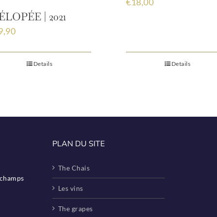
€
18,00
LOPÉE | 2021
9,90
Details
Details
PLAN DU SITE
The Chais
eschamps
Les vins
The grapes