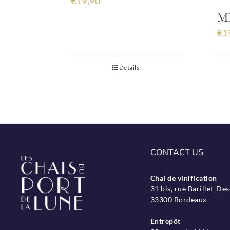
€
19,90
MÉ
€
1
Details
CONTACT US
Chai de vinification
31 bis, rue Barillet-D
33300 Bordeaux
Entrepôt