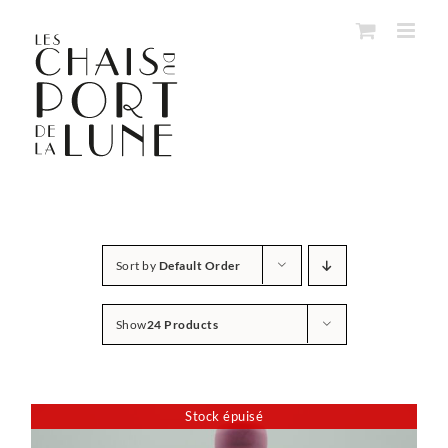
Skip
to
content
Sort by
Default Order
Show
24 Products
Stock épuisé