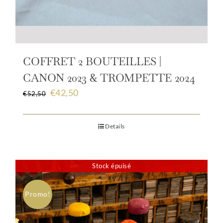
COFFRET 2 BOUTEILLES |
CANON 2023 & TROMPETTE 2024
Original
Current
€
42,50
€
52,50
price
price
was:
is:
€52,50.
€42,50.
Details
Stock épuisé
Promo!