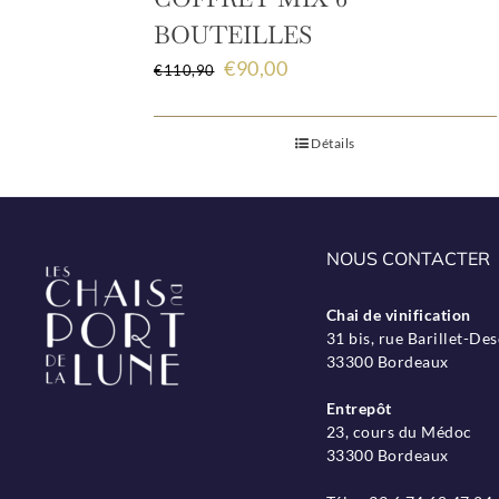
BOUTEILLES
Le
Le
€
90,00
€
110,90
prix
prix
initial
actuel
était :
est :
Détails
€110,90.
€90,00.
NOUS CONTACTER
Chai de vinification
31 bis, rue Barillet-D
33300 Bordeaux
Entrepôt
23, cours du Médoc
33300 Bordeaux